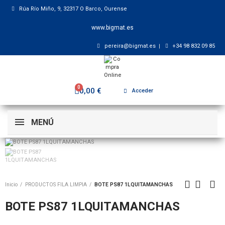
Rúa Río Miño, 9, 32317 O Barco, Ourense
www.bigmat.es
pereira@bigmat.es
+34 98 832 09 85
0,00 €
Acceder
MENÚ
Inicio
PRODUCTOS FILA LIMPIA
BOTE PS87 1LQUITAMANCHAS
BOTE PS87 1LQUITAMANCHAS